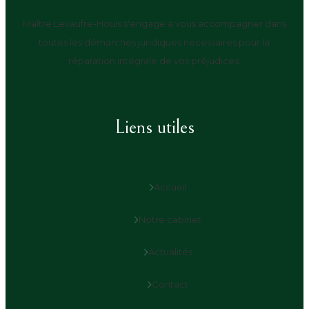
Maître Levaufre-Houis s'engage à vous accompagner dans
toutes les démarches juridiques nécessaires pour la
réparation intégrale de vos préjudices.
Liens utiles
Accueil
Notre cabinet
Actualités
Contact